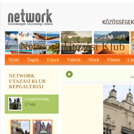
Network Utazási Klub
Nyitó
Tagok
Képek
Videók
Hírek
Fórum
Li
NETWORK
Di
UTAZÁSI KLUB
KÉPGALÉRIÁI
Lengyelország
17 kép