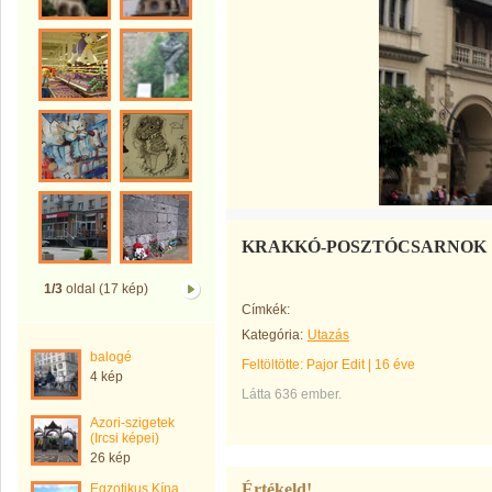
KRAKKÓ-POSZTÓCSARNOK
1/3
oldal (17 kép)
Címkék:
Kategória:
Utazás
balogé
Feltöltötte:
Pajor Edit
|
16 éve
4 kép
Látta 636 ember.
Azori-szigetek
(Ircsi képei)
26 kép
Értékeld!
Egzotikus Kína