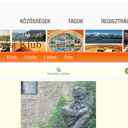
zási Klub
Hírek
Fórum
Linkek
Friss
Diavetítés indítása