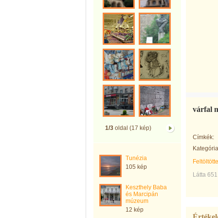
várfal m
1/3
oldal (17 kép)
Címkék:
Kategória
Tunézia
Feltöltött
105 kép
Látta 651
Keszthely Baba
és Marcipán
múzeum
12 kép
Értékel