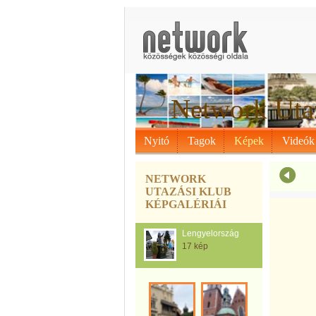
Network Uta
Nyitó
Tagok
Képek
Videók
NETWORK
UTAZÁSI KLUB
KÉPGALÉRIÁI
Lengyelország
17 kép