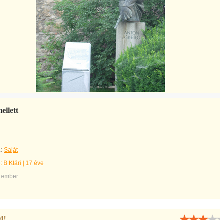
ellett
:
Saját
e:
B Klári
|
17 éve
 ember.
d!