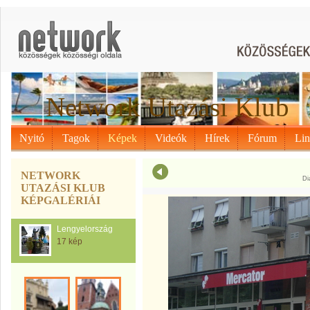
Network Utazási Klub
Nyitó
Tagok
Képek
Videók
Hírek
Fórum
Li
NETWORK
Di
UTAZÁSI KLUB
KÉPGALÉRIÁI
Lengyelország
17 kép