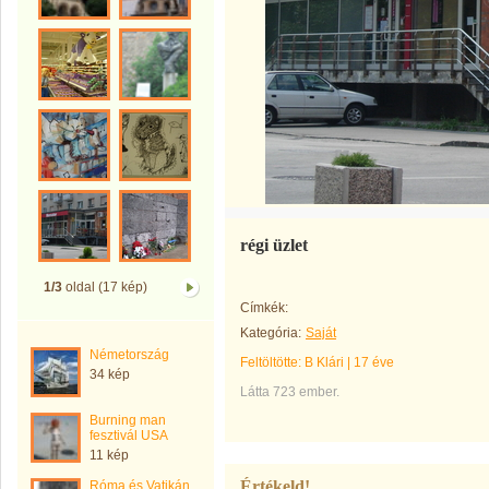
régi üzlet
1/3
oldal (17 kép)
Címkék:
Kategória:
Saját
Németország
Feltöltötte:
B Klári
|
17 éve
34 kép
Látta 723 ember.
Burning man
fesztivál USA
11 kép
Értékeld!
Róma és Vatikán