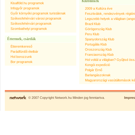
Klublinkek
Kisalföld.hu programok
Infogyőr programok
2009 a Kultúra éve
Győr környéki programok turistáknak
Fesztiválok, rendezvények régión
Székesfehérvári városi programok
Legszebb helyek a világban (ango
Székesfehérvári programok
Brazil Klub
Szombathelyi programok
Görögország Klub
Peru Klub
Éttermek, csárdák
Spanyolország Klub
Portugália Klub
Étteremkereső
Oroszország Klub
Parádfürdői ételbár
Franciaország Klub
Hol borozzunk
Hol voltál a világban? Gyűjtsd öss
Bor programok
Kongói expedíció
Polgár Ernő
Barlangászoknak
Magyarországi vasútállomások k
© 2007 Copyright Network.hu Minden jog fenntartva.
Impre