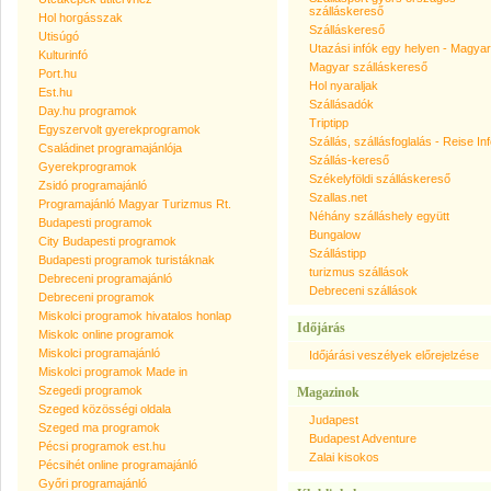
szálláskereső
Hol horgásszak
Szálláskereső
Utisúgó
Utazási infók egy helyen - Magya
Kulturinfó
Magyar szálláskereső
Port.hu
Hol nyaraljak
Est.hu
Szállásadók
Day.hu programok
Triptipp
Egyszervolt gyerekprogramok
Szállás, szállásfoglalás - Reise In
Családinet programajánlója
Szállás-kereső
Gyerekprogramok
Székelyföldi szálláskereső
Zsidó programajánló
Szallas.net
Programajánló Magyar Turizmus Rt.
Néhány szálláshely együtt
Budapesti programok
Bungalow
City Budapesti programok
Szállástipp
Budapesti programok turistáknak
turizmus szállások
Debreceni programajánló
Debreceni szállások
Debreceni programok
Miskolci programok hivatalos honlap
Időjárás
Miskolc online programok
Miskolci programajánló
Időjárási veszélyek előrejelzése
Miskolci programok Made in
Szegedi programok
Magazinok
Szeged közösségi oldala
Judapest
Szeged ma programok
Budapest Adventure
Pécsi programok est.hu
Zalai kisokos
Pécsihét online programajánló
Győri programajánló