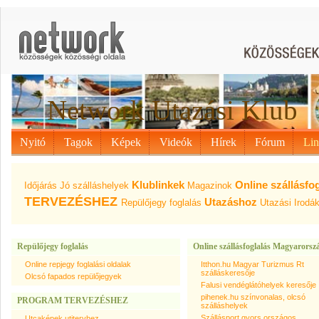
Network Utazási Klub
Nyitó
Tagok
Képek
Videók
Hírek
Fórum
Li
Klublinkek
Online szállásf
Időjárás
Jó szálláshelyek
Magazinok
TERVEZÉSHEZ
Utazáshoz
Repülőjegy foglalás
Utazási Irodá
Repülőjegy foglalás
Online szállásfoglalás Magyarorsz
Online repjegy foglalási oldalak
Itthon.hu Magyar Turizmus Rt
szálláskeresője
Olcsó fapados repülőjegyek
Falusi vendéglátóhelyek keresője
pihenek.hu színvonalas, olcsó
PROGRAM TERVEZÉSHEZ
szálláshelyek
Szállásport gyors országos
Utcaképek utitervhez