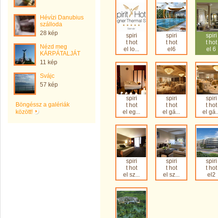
Hévízi Danubius
szálloda
28 kép
spiri
spiri
spiri
t hot
t hot
t hot
Nézd meg
el lo...
el6
el 6
KÁRPÁTALJÁT
11 kép
Svájc
57 kép
spiri
spiri
spiri
Böngéssz a galériák
t hot
t hot
t hot
között!
el eg...
el gá...
el gá..
spiri
spiri
spiri
t hot
t hot
t hot
el sz...
el sz...
el2