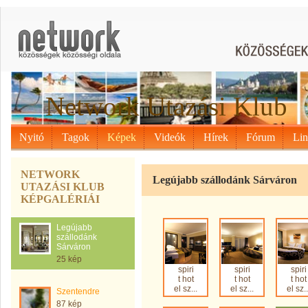
Network Utazási Klub
Nyitó
Tagok
Képek
Videók
Hírek
Fórum
Li
NETWORK
Legújabb szállodánk Sárváron
UTAZÁSI KLUB
KÉPGALÉRIÁI
Legújabb
szállodánk
Sárváron
25 kép
spiri
spiri
spiri
t hot
t hot
t hot
el sz...
el sz...
el sz..
Szentendre
87 kép