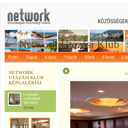
Network Utazási Klub
Nyitó
Tagok
Képek
Videók
Hírek
Fórum
Li
NETWORK
Di
UTAZÁSI KLUB
KÉPGALÉRIÁI
Legújabb
szállodánk
Sárváron
25 kép