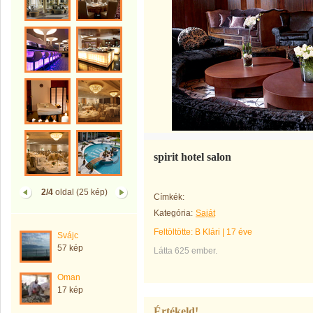
spirit hotel salon
2/4
oldal (25 kép)
Címkék:
Kategória:
Saját
Feltöltötte:
B Klári
|
17 éve
Svájc
57 kép
Látta 625 ember.
Oman
17 kép
Értékeld!