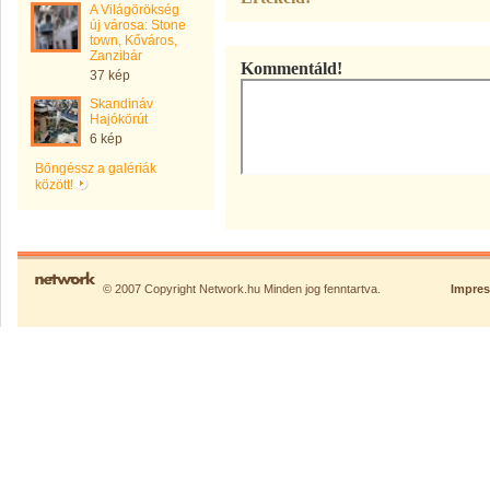
A Világörökség
új városa: Stone
town, Kőváros,
Zanzibár
Kommentáld!
37 kép
Skandináv
Hajókörút
6 kép
Böngéssz a galériák
között!
© 2007 Copyright Network.hu Minden jog fenntartva.
Impre