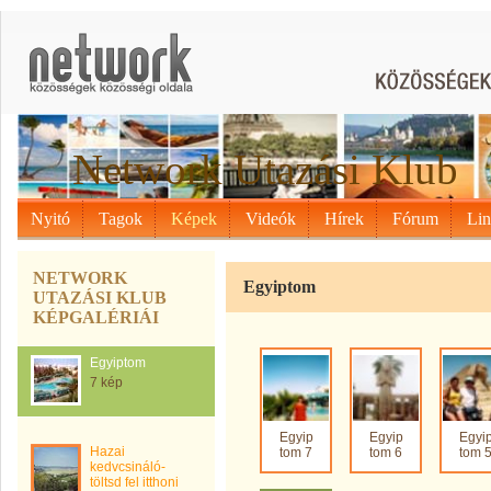
Network Utazási Klub
Nyitó
Tagok
Képek
Videók
Hírek
Fórum
Li
NETWORK
Egyiptom
UTAZÁSI KLUB
KÉPGALÉRIÁI
Egyiptom
7 kép
Egyip
Egyip
Egyi
Hazai
tom 7
tom 6
tom 
kedvcsináló-
töltsd fel itthoni