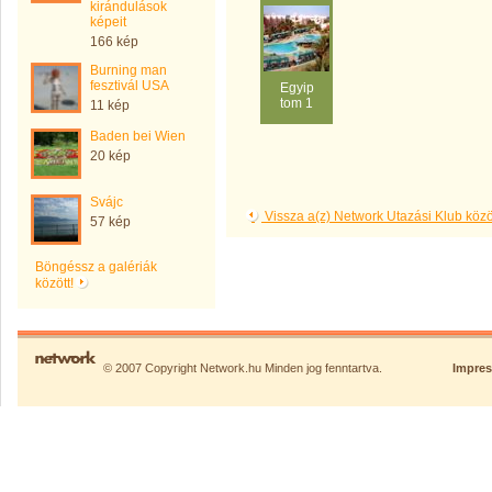
kirándulások
képeit
166 kép
Burning man
fesztivál USA
Egyip
tom 1
11 kép
Baden bei Wien
20 kép
Svájc
Vissza a(z) Network Utazási Klub kö
57 kép
Böngéssz a galériák
között!
© 2007 Copyright Network.hu Minden jog fenntartva.
Impre