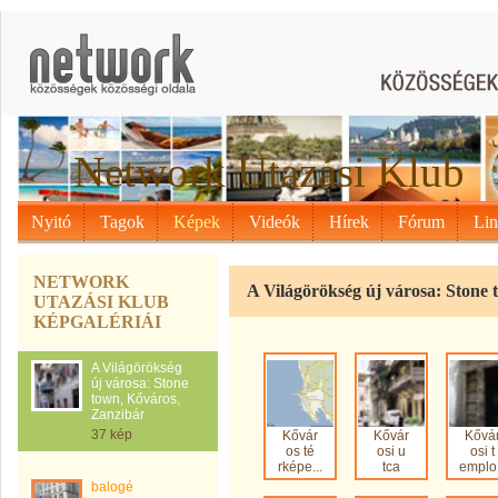
Network Utazási Klub
Nyitó
Tagok
Képek
Videók
Hírek
Fórum
Li
NETWORK
A Világörökség új városa: Stone
UTAZÁSI KLUB
KÉPGALÉRIÁI
A Világörökség
új városa: Stone
town, Kőváros,
Zanzibár
37 kép
Kővár
Kővár
Kővá
os té
osi u
osi t
rképe...
tca
emplo.
balogé