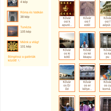
4 kép
Róma és Vatikán
38 kép
Kővár
Kővár
Kővá
osi k
osi f
osi f
apuré...
edél
aépül.
Tunézia
105 kép
Miénk a világ!
101 kép
Kővár
Kővár
Kővá
os ki
os ké
os k
Böngéssz a galériák
kötő
kkapu
pu
között!
Kővár
Kővár
Kővá
os Er
os er
os c
őd
kélye...
korná.