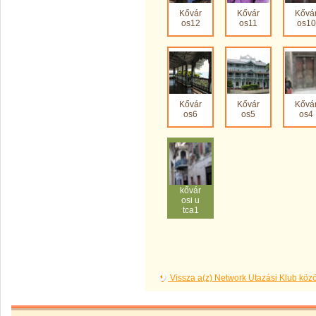
Kővár
Kővár
Kővá
os12
os11
os10
Kővár
Kővár
Kővá
os6
os5
os4
kővár
osi u
tca1
Vissza a(z) Network Utazási Klub kö