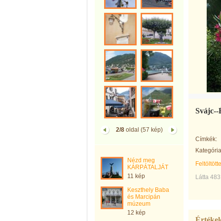
Svájc--
2/8
oldal (57 kép)
Címkék:
Kategória
Nézd meg
Feltöltött
KÁRPÁTALJÁT
11 kép
Látta 483
Keszthely Baba
és Marcipán
múzeum
12 kép
Értékel