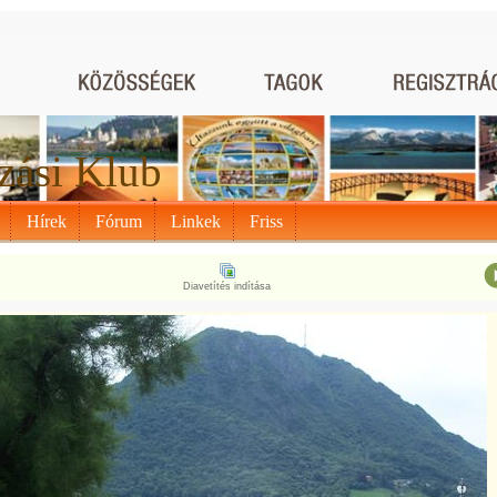
zási Klub
Hírek
Fórum
Linkek
Friss
Diavetítés indítása