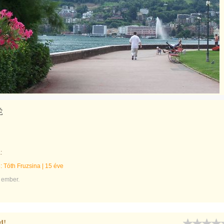
É
:
e:
Tóth Fruzsina
|
15 éve
 ember.
d!