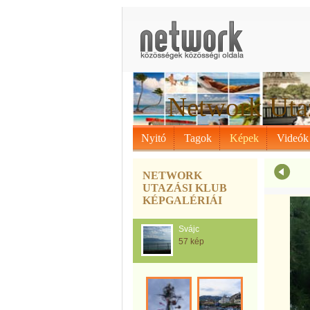
Network Uta
Nyitó
Tagok
Képek
Videók
NETWORK
UTAZÁSI KLUB
KÉPGALÉRIÁI
Svájc
57 kép