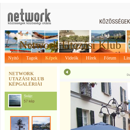
Network Utazási Klub
Nyitó
Tagok
Képek
Videók
Hírek
Fórum
Li
NETWORK
Di
UTAZÁSI KLUB
KÉPGALÉRIÁI
Svájc
57 kép