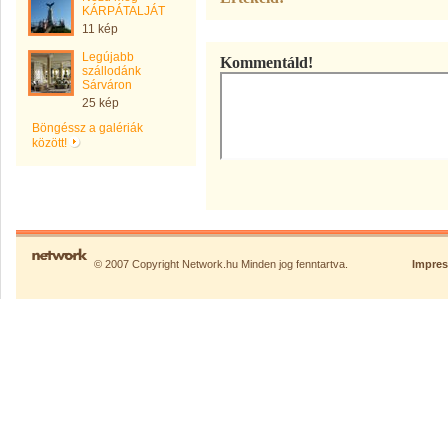
KÁRPÁTALJÁT
11 kép
Legújabb
Kommentáld!
szállodánk
Sárváron
25 kép
Böngéssz a galériák
között!
© 2007 Copyright Network.hu Minden jog fenntartva.
Impre