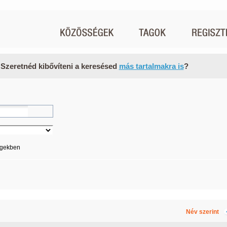
 Szeretnéd kibővíteni a keresésed
más tartalmakra is
?
égekben
Név szerint