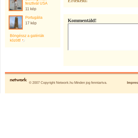
Értékeld!
fesztivál USA
11 kép
Portugália
Kommentáld!
17 kép
Böngéssz a galériák
között!
© 2007 Copyright Network.hu Minden jog fenntartva.
Impre