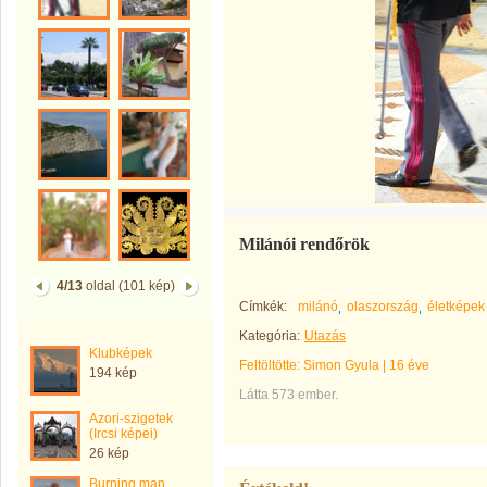
Milánói rendőrök
4/13
oldal (101 kép)
Címkék:
milánó
olaszország
életképek
Kategória:
Utazás
Klubképek
Feltöltötte:
Simon Gyula
|
16 éve
194 kép
Látta 573 ember.
Azori-szigetek
(Ircsi képei)
26 kép
Burning man