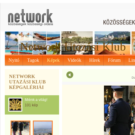
Network Utazási Klub
Nyitó
Tagok
Képek
Videók
Hírek
Fórum
Li
NETWORK
Di
UTAZÁSI KLUB
KÉPGALÉRIÁI
Miénk a világ!
101 kép