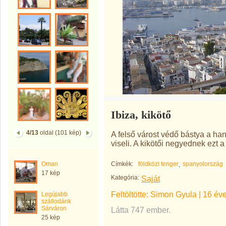
Ibiza, kikötő
4/13
oldal (101 kép)
A felső várost védő bástya a ha
viseli. A kikötői negyednek ezt 
Oman
Címkék:
földközi tenger
spanyolország
17 kép
Kategória:
Saját
Feltöltötte:
Simon Gyula
|
16 év
Legújabb
szállodánk
Sárváron
Látta 747 ember.
25 kép