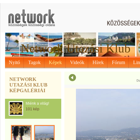
Network Utazási Klub
Nyitó
Tagok
Képek
Videók
Hírek
Fórum
Li
NETWORK
Di
UTAZÁSI KLUB
KÉPGALÉRIÁI
Miénk a világ!
101 kép