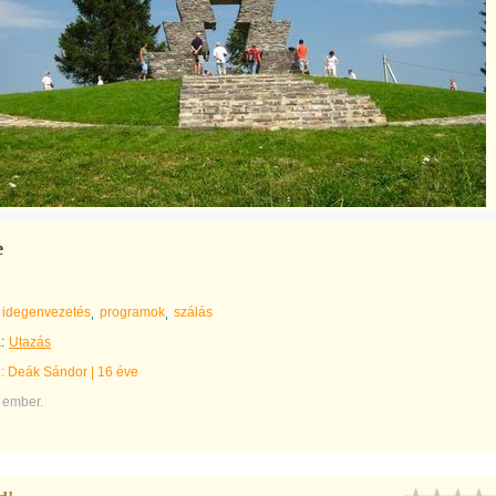
e
idegenvezetés
programok
szálás
:
Utazás
e:
Deák Sándor
|
16 éve
 ember.