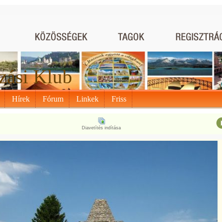
zási Klub
Hírek
Fórum
Linkek
Friss
Diavetítés indítása