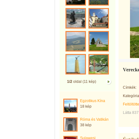
Vereck
1/2
oldal (11 kép)
Címkék:
Kategória
Egzotikus Kína
Feltöltött
18 kép
Látta 837
Róma és Vatikán
38 kép
Sulawesi