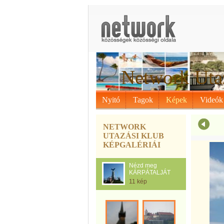
Network Uta
Nyitó
Tagok
Képek
Videók
NETWORK
UTAZÁSI KLUB
KÉPGALÉRIÁI
Nézd meg
KÁRPÁTALJÁT
11 kép