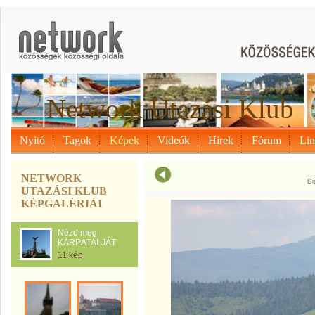
Network Utazási Klub
Nyitó
Tagok
Képek
Videók
Hírek
Fórum
Li
NETWORK
Di
UTAZÁSI KLUB
KÉPGALÉRIÁI
Nézd meg
KÁRPÁTALJÁT
11 kép