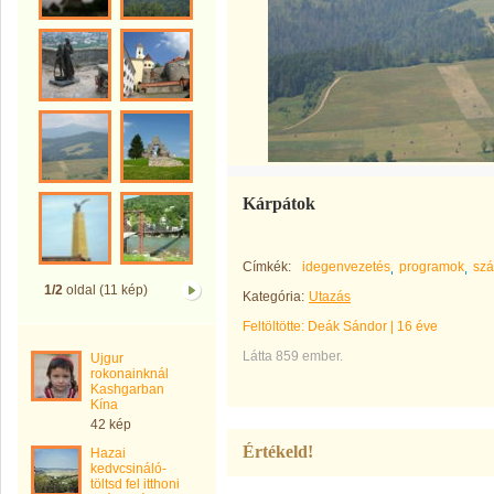
Kárpátok
Címkék:
idegenvezetés
programok
szá
1/2
oldal (11 kép)
Kategória:
Utazás
Feltöltötte:
Deák Sándor
|
16 éve
Látta 859 ember.
Ujgur
rokonainknál
Kashgarban
Kína
42 kép
Értékeld!
Hazai
kedvcsináló-
töltsd fel itthoni