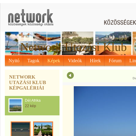
Network Utazási Klub
Nyitó
Tagok
Képek
Videók
Hírek
Fórum
Li
NETWORK
Di
UTAZÁSI KLUB
KÉPGALÉRIÁI
Dél Afrika
22 kép