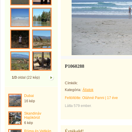
P1060288
1/3
oldal (22 kép)
Címkék:
Kategória:
Állatok
Dubai
Feltöltötte:
Oláhné Panni
|
17 éve
16 kép
Látta 579 ember.
Skandináv
Hajókörút
6 kép
Értékeld!
Róma és Vatikán