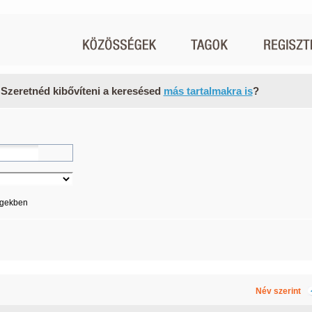
 Szeretnéd kibővíteni a keresésed
más tartalmakra is
?
égekben
Név szerint