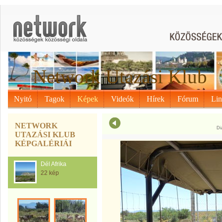
Network Utazási Klub
Nyitó
Tagok
Képek
Videók
Hírek
Fórum
Li
NETWORK
Di
UTAZÁSI KLUB
KÉPGALÉRIÁI
Dél Afrika
22 kép