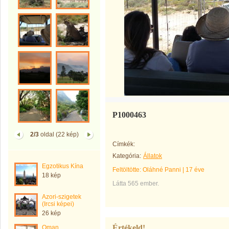
P1000463
2/3
oldal (22 kép)
Címkék:
Kategória:
Állatok
Egzotikus Kína
Feltöltötte:
Oláhné Panni
|
17 éve
18 kép
Látta 565 ember.
Azori-szigetek
(Ircsi képei)
26 kép
Értékeld!
Oman