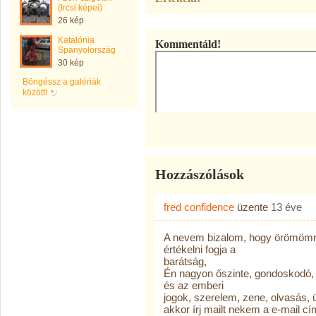
(Ircsi képei)
26 kép
Katalónia
Kommentáld!
Spanyolország
30 kép
Böngéssz a galériák
között!
Hozzászólások
fred confidence
üzente
13 éve
A nevem bizalom, hogy örömömre 
értékelni fogja a
barátság,
Én nagyon őszinte, gondoskodó, 
és az emberi
jogok, szerelem, zene, olvasás,
akkor írj mailt nekem a e-mail 