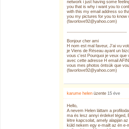
network i just having some feelin
you that is why i want you to con
with this my email address so that
you my pictures for you to know
(favorlove92@yahoo.com)
....................................................
Bonjour cher ami
H nom est mal faveur, J'ai vu votr
je Viens de Réseau ayant un biz
vous c'est Pourquoi je veux que
avec cette adresse H email AFIN
vous mes photos öntsük que vous
(favorlove92@yahoo.com)
karume helen
üzente
15 éve
Hello,
A nevem Helen láttam a profilodat 
ma és lesz annyi érdekel téged, É
létre kapcsolat, amely alapján a
küld nekem egy e-mailt az én e-