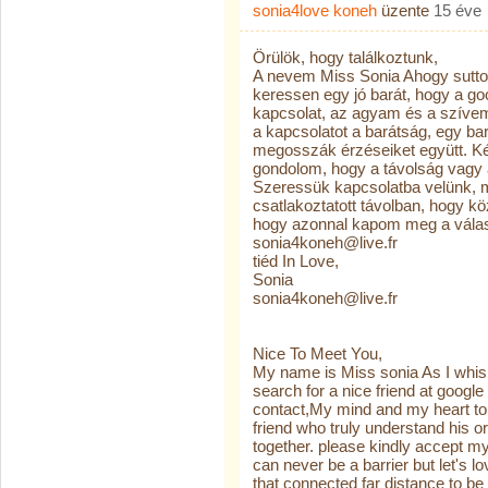
sonia4love koneh
üzente
15 éve
Örülök, hogy találkoztunk,
A nevem Miss Sonia Ahogy sutt
keressen egy jó barát, hogy a go
kapcsolat, az agyam és a szíve
a kapcsolatot a barátság, egy bará
megosszák érzéseiket együtt. Ké
gondolom, hogy a távolság vagy a
Szeressük kapcsolatba velünk, m
csatlakoztatott távolban, hogy k
hogy azonnal kapom meg a vála
sonia4koneh@live.fr
tiéd In Love,
Sonia
sonia4koneh@live.fr
Nice To Meet You,
My name is Miss sonia As I whisp
search for a nice friend at google
contact,My mind and my heart told
friend who truly understand his or
together. please kindly accept my
can never be a barrier but let's 
that connected far distance to be 