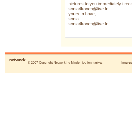
pictures to you immediately i rec
sonia4koneh@live.fr
yours In Love,
sonia
sonia4koneh@live.fr
© 2007 Copyright Network.hu Minden jog fenntartva.
Impre