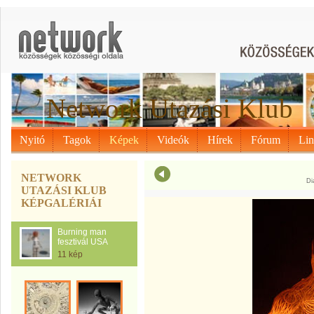
Network Utazási Klub
Nyitó
Tagok
Képek
Videók
Hírek
Fórum
Li
NETWORK
Di
UTAZÁSI KLUB
KÉPGALÉRIÁI
Burning man
fesztivál USA
11 kép