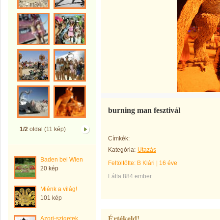
burning man fesztivál
1/2
oldal (11 kép)
Címkék:
Kategória:
Utazás
Baden bei Wien
Feltöltötte:
B Klári
|
16 éve
20 kép
Látta 884 ember.
Miénk a világ!
101 kép
Értékeld!
Azori-szigetek