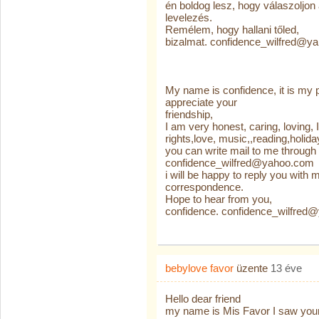
én boldog lesz, hogy válaszoljo
levelezés.
Remélem, hogy hallani tőled,
bizalmat. confidence_wilfred@y
My name is confidence, it is my pl
appreciate your
friendship,
I am very honest, caring, loving,
rights,love, music,,reading,holid
you can write mail to me through
confidence_wilfred@yahoo.com
i will be happy to reply you with 
correspondence.
Hope to hear from you,
confidence. confidence_wilfred
bebylove favor
üzente
13 éve
Hello dear friend
my name is Mis Favor I saw your 