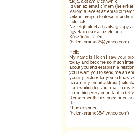
tudja, akit am.Meanwhile,
Itt van az email címem (helen
Várom a levelet az email címem
valami nagyon fontosat mondani 
indulnak.
Ne felejtsük el a távolság vagy 
ügyekben sokat az életben.
Köszönöm a tiéd,
(helenkarume35@yahoo.com)
........................
Hello,
My name is Helen i saw your prof
today and become so much intere
about you and establish a relatio
you.I want you to send me an emai
you my picture for you to know 
here is my email address(hele
I am waiting for your mail to my 
something very important to tell 
Remember the distance or color d
life.
Thanks yours,
(helenkarume35@yahoo.com)