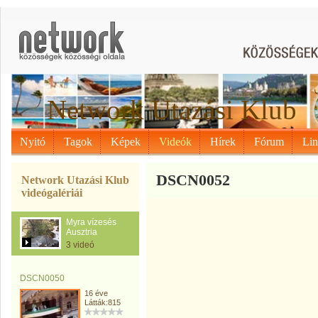
Network Utazási Klub
Nyitó
Tagok
Képek
Videók
Hírek
Fórum
Li
DSCN0052
Network Utazási Klub
videógalériái
Myra vízesés
Ausztria
3 videó
DSCN0050
16 éve
Látták:815