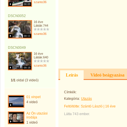
szanto36
00:09
DSCN0052
16 éve
Látták:744
szanto36
00:11
DSCN0049
16 éve
Látták:640
szanto36
00:18
Leírás
Videó beágyazása
1/1
oldal (3 videó)
Címkék:
01 vinpet
Kategória:
Utazás
4 videó
Feltöltötte:
Szántó László
|
16 éve
Az Ön utazási
Látta 743 ember.
irodája
1 videó