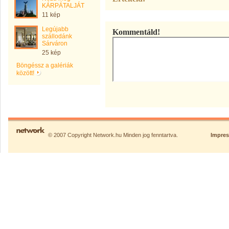
KÁRPÁTALJÁT
11 kép
Legújabb
Kommentáld!
szállodánk
Sárváron
25 kép
Böngéssz a galériák
között!
© 2007 Copyright Network.hu Minden jog fenntartva.
Impre