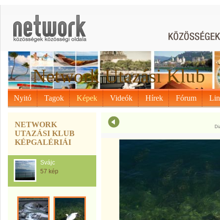
Network Utazási Klub
Nyitó
Tagok
Képek
Videók
Hírek
Fórum
Li
NETWORK
Di
UTAZÁSI KLUB
KÉPGALÉRIÁI
Svájc
57 kép