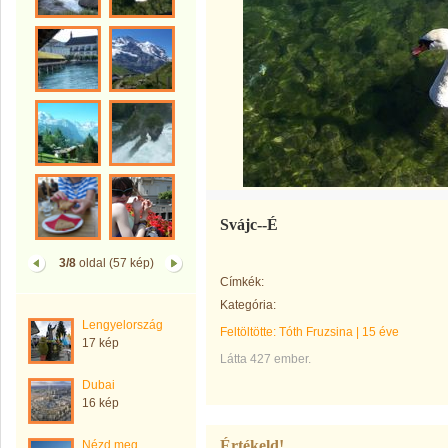
Svájc--É
3/8
oldal (57 kép)
Címkék:
Kategória:
Lengyelország
Feltöltötte:
Tóth Fruzsina
|
15 éve
17 kép
Látta 427 ember.
Dubai
16 kép
Értékeld!
Nézd meg