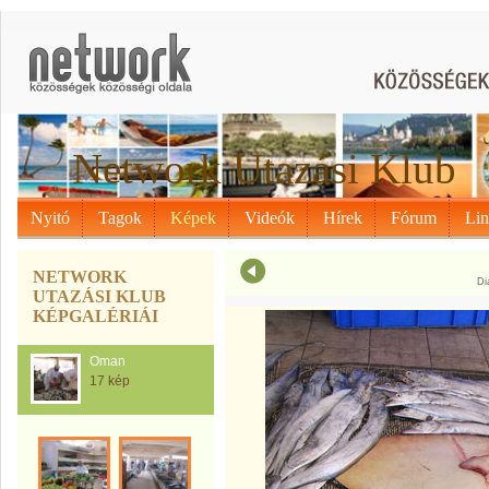
Network Utazási Klub
Nyitó
Tagok
Képek
Videók
Hírek
Fórum
Li
NETWORK
Di
UTAZÁSI KLUB
KÉPGALÉRIÁI
Oman
17 kép