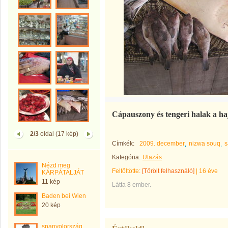
Cápauszony és tengeri halak a haj
2/3
oldal (17 kép)
Címkék:
2009. december
nizwa souq
s
Kategória:
Utazás
Nézd meg
Feltöltötte:
[Törölt felhasználó]
|
16 éve
KÁRPÁTALJÁT
11 kép
Látta 8 ember.
Baden bei Wien
20 kép
spanyolország