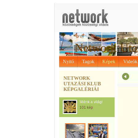
Network Uta
Nyitó
Tagok
Képek
Videók
NETWORK
UTAZÁSI KLUB
KÉPGALÉRIÁI
Miénk a világ!
101 kép