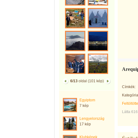
Arequi
6/13
oldal (101 kép)
Címkék:
Kategória
Egyiptom
Feltöltött
7 kép
Látta 616
Lengyelország
17 kép
Klubképek