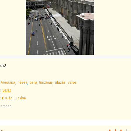
pa2
Arequipa
nézés
peru
turizmus
utazás
város
:
Saját
e:
B Klári
|
17 éve
 ember.