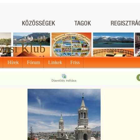
zási Klub
Hírek
Fórum
Linkek
Friss
Diavetítés indítása