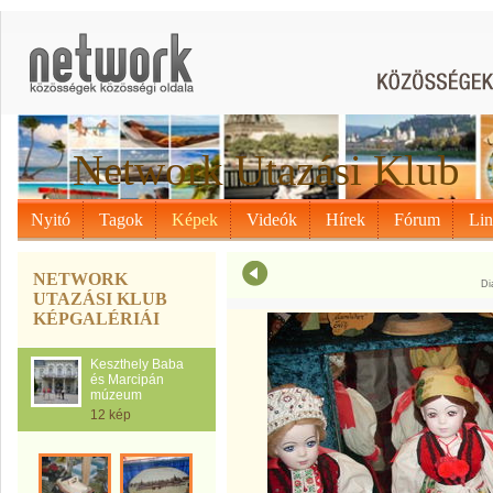
Network Utazási Klub
Nyitó
Tagok
Képek
Videók
Hírek
Fórum
Li
NETWORK
Di
UTAZÁSI KLUB
KÉPGALÉRIÁI
Keszthely Baba
és Marcipán
múzeum
12 kép