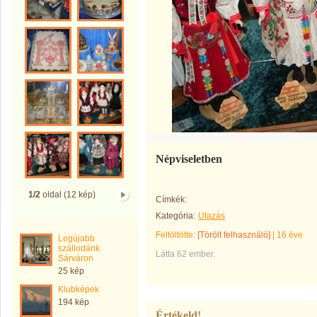
Népviseletben
1/2
oldal (12 kép)
Címkék:
Kategória:
Utazás
Feltöltötte:
[Törölt felhasználó]
|
16 éve
Legújabb
szállodánk
Látta 62 ember.
Sárváron
25 kép
Klubképek
194 kép
Értékeld!