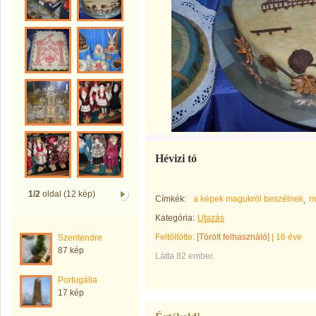
Hévizi tó
1/2
oldal (12 kép)
Címkék:
a képek magukról beszélnek
m
Kategória:
Utazás
Feltöltötte:
[Törölt felhasználó]
|
16 éve
Szentendre
87 kép
Látta 82 ember.
Portugália
17 kép