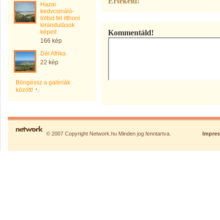
Értékeld!
Hazai
kedvcsináló-
töltsd fel itthoni
kirándulások
képeit
Kommentáld!
166 kép
Dél Afrika
22 kép
Böngéssz a galériák
között!
© 2007 Copyright Network.hu Minden jog fenntartva.
Impre