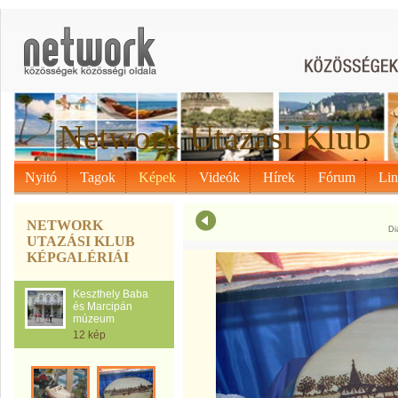
Network Utazási Klub
Nyitó
Tagok
Képek
Videók
Hírek
Fórum
Li
NETWORK
Di
UTAZÁSI KLUB
KÉPGALÉRIÁI
Keszthely Baba
és Marcipán
múzeum
12 kép