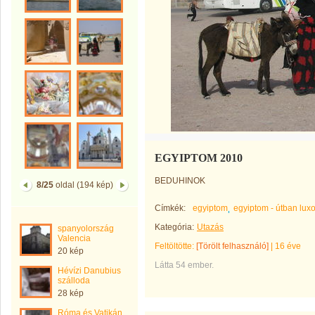
EGYIPTOM 2010
BEDUHINOK
8/25
oldal (194 kép)
Címkék:
egyiptom
egyiptom - útban luxo
Kategória:
Utazás
spanyolország
Valencia
Feltöltötte:
[Törölt felhasználó]
|
16 éve
20 kép
Látta 54 ember.
Hévízi Danubius
szálloda
28 kép
Róma és Vatikán