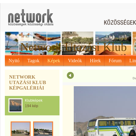
Network Utazási Klub
Nyitó
Tagok
Képek
Videók
Hírek
Fórum
Li
NETWORK
Di
UTAZÁSI KLUB
KÉPGALÉRIÁI
Klubképek
194 kép