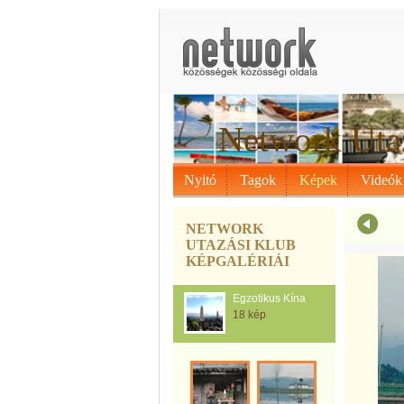
Network Uta
Nyitó
Tagok
Képek
Videók
NETWORK
UTAZÁSI KLUB
KÉPGALÉRIÁI
Egzotikus Kína
18 kép