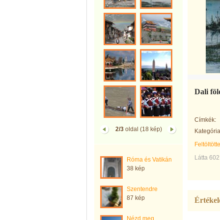
Dali fö
Címkék:
2/3
oldal (18 kép)
Kategória
Feltöltött
Látta 602
Róma és Vatikán
38 kép
Szentendre
87 kép
Értékel
Nézd meg