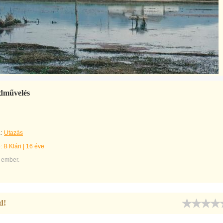
ldművelés
:
Utazás
e:
B Klári
|
16 éve
 ember.
d!