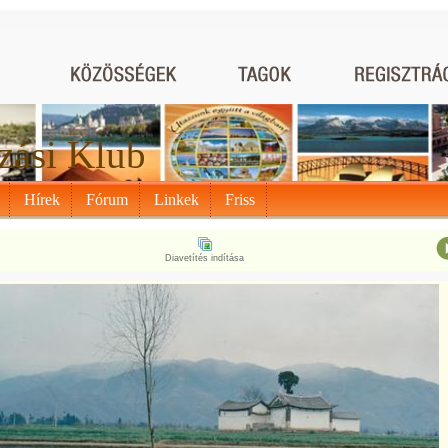
zási Klub
Hírek
Fórum
Linkek
Friss
Diavetítés indítása