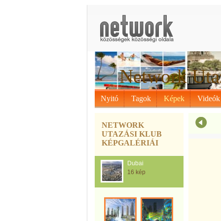
Network Uta
Nyitó
Tagok
Képek
Videók
NETWORK
UTAZÁSI KLUB
KÉPGALÉRIÁI
Dubai
16 kép