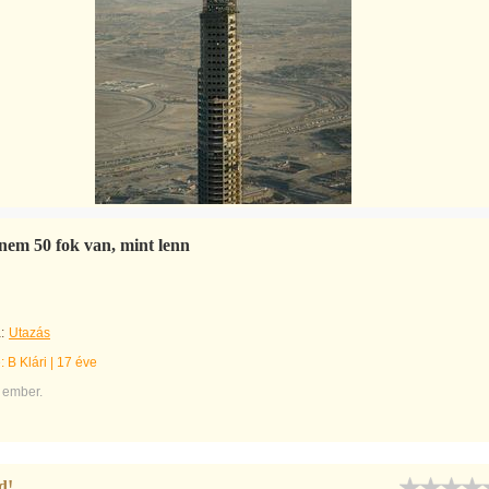
 nem 50 fok van, mint lenn
:
Utazás
e:
B Klári
|
17 éve
 ember.
d!