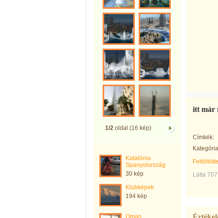
itt már
1/2
oldal (16 kép)
Címkék:
Kategória
Katalónia
Feltöltött
Spanyolország
30 kép
Látta 707
Klubképek
194 kép
Értékel
Oman