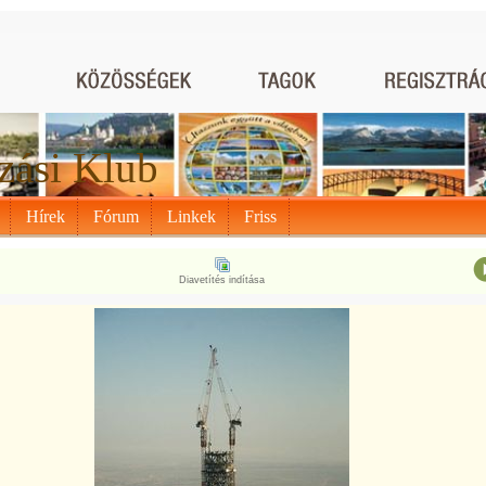
zási Klub
Hírek
Fórum
Linkek
Friss
Diavetítés indítása