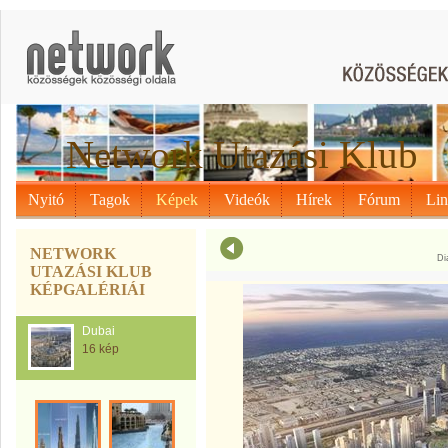
Network Utazási Klub
Nyitó
Tagok
Képek
Videók
Hírek
Fórum
Li
NETWORK
Di
UTAZÁSI KLUB
KÉPGALÉRIÁI
Dubai
16 kép