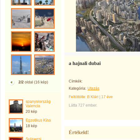
a hajnali dubai
Címkék:
2/2
oldal (16 kép)
Kategória:
Utazás
Feltöltötte:
B Klári
|
17 éve
spanyolország
Látta 727 ember.
Valencia
20 kép
Egzotikus Kína
18 kép
Értékeld!
Sulawesi