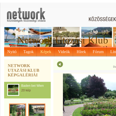
Network Utazási Klub
Nyitó
Tagok
Képek
Videók
Hírek
Fórum
Li
NETWORK
Di
UTAZÁSI KLUB
KÉPGALÉRIÁI
Baden bei Wien
20 kép