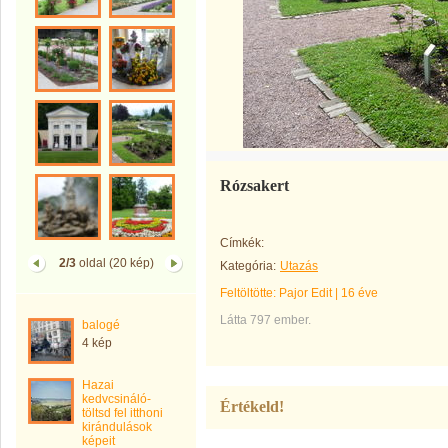
Rózsakert
Címkék:
2/3
oldal (20 kép)
Kategória:
Utazás
Feltöltötte:
Pajor Edit
|
16 éve
Látta 797 ember.
balogé
4 kép
Hazai
kedvcsináló-
Értékeld!
töltsd fel itthoni
kirándulások
képeit