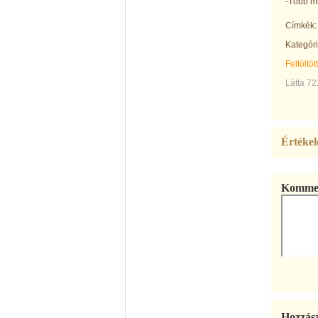
-Több mi
Címkék:
Kategóri
Feltöltöt
Látta 72
Értékel
Kommen
Hozzás