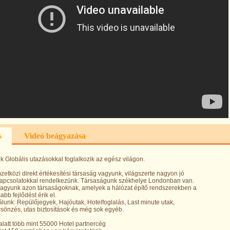
s
Videó beágyazása
 Globális utazásokkal foglalkozik az egész világon.
etközi direkt értékesítési társaság vagyunk, világszerte nagyon jó
kapcsolatokkal rendelkezünk. Társaságunk székhelye Londonban van.
vagyunk azon társaságoknak, amelyek a hálózat építő rendszerekben a
abb fejlődést érik el.
álunk: Repülőjegyek, Hajóutak, Hotelfoglalás, Last minute utak,
sönzés, utas biztosítások és még sok egyéb.
alatt több mint 55000 Hotel partnercég