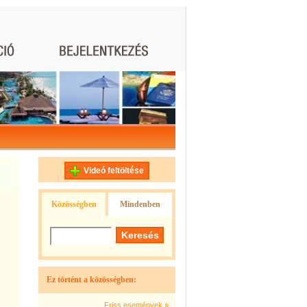
Videó feltöltése
Közösségben
Mindenben
Ez történt a közösségben:
Friss események »