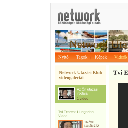
Network Uta
Nyitó
Tagok
Képek
Videók
Tvi 
Network Utazási Klub
videógalériái
Az Ön utazási
irodája
1 videó
Tvi Express Hungarian
Video
16 éve
Látták:722