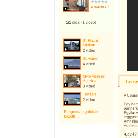
tviexpresshotels
1/1
oldal (1 videó)
01 Hazai
tájakon
2 videó
01 vinpet
4 videó
Myra vízesés
Ausztria
Leírá
3 videó
Tunézia
A Cégünk
2 videó
Egy nemz
partner
Böngéssz a galériák
Egyike 
között!
leggyors
Amit kín
Autókölc
-Egy év 