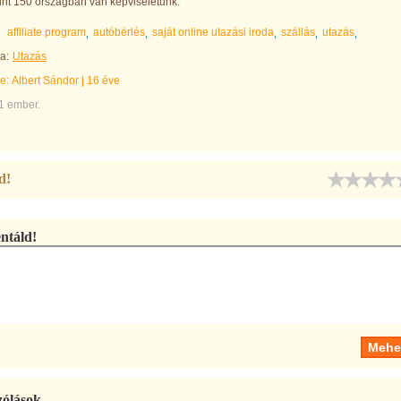
nt 150 országban van képviseletünk.
affiliate program
autóbérlés
saját online utazási iroda
szállás
utazás
a:
Utazás
te:
Albert Sándor
|
16 éve
1 ember.
d!
táld!
zólások