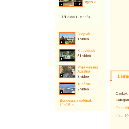
Bgabi58
01:45
1/1
oldal (1 videó)
Bory vár
1 videó
Klubvideók
51 videó
Myra vízesés
Ausztria
Leírá
3 videó
Tunézia
2 videó
Címkék:
Kategóri
Böngéssz a galériák
között!
Feltöltöt
Látta 1