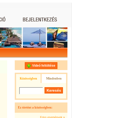
Videó feltöltése
Közösségben
Mindenben
Ez történt a közösségben:
Friss események »