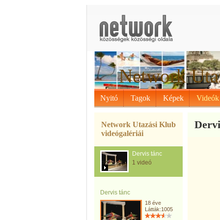
Network Uta
Nyitó
Tagok
Képek
Videók
Dervi
Network Utazási Klub
videógalériái
Dervis tánc
1 videó
Dervis tánc
18 éve
Látták:1005