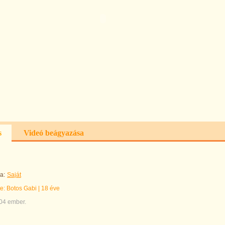
s
Videó beágyazása
a:
Saját
te:
Botos Gabi
|
18 éve
004 ember.