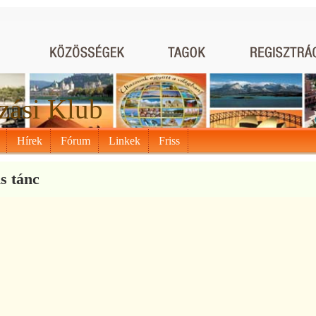
zási Klub
Hírek
Fórum
Linkek
Friss
s tánc