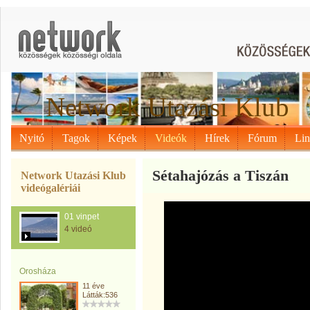
Network Utazási Klub
Nyitó
Tagok
Képek
Videók
Hírek
Fórum
Li
Sétahajózás a Tiszán
Network Utazási Klub
videógalériái
01 vinpet
4 videó
Orosháza
11 éve
Látták:536