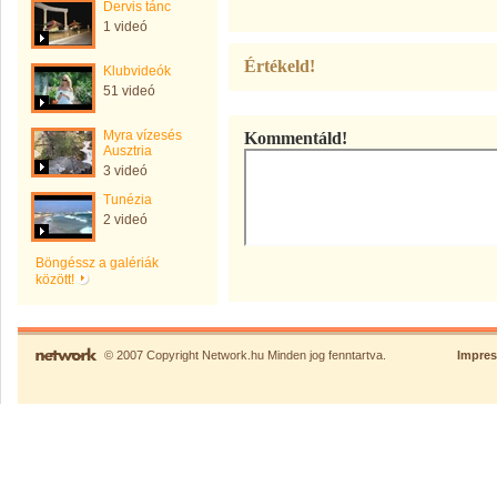
Dervis tánc
1 videó
Értékeld!
Klubvideók
51 videó
Myra vízesés
Kommentáld!
Ausztria
3 videó
Tunézia
2 videó
Böngéssz a galériák
között!
© 2007 Copyright Network.hu Minden jog fenntartva.
Impre