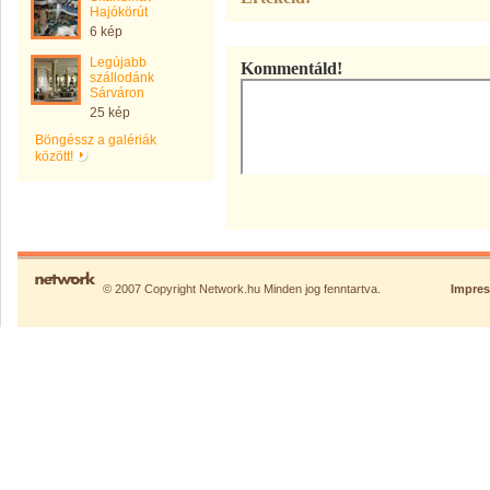
Hajókörút
6 kép
Legújabb
Kommentáld!
szállodánk
Sárváron
25 kép
Böngéssz a galériák
között!
© 2007 Copyright Network.hu Minden jog fenntartva.
Impre