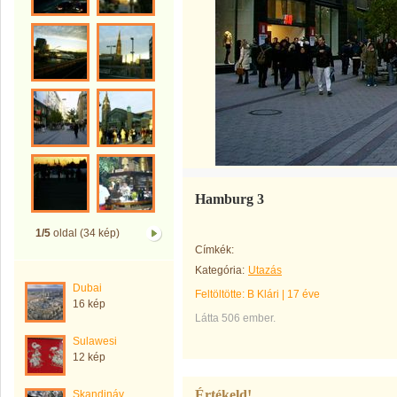
Hamburg 3
1/5
oldal (34 kép)
Címkék:
Kategória:
Utazás
Dubai
Feltöltötte:
B Klári
|
17 éve
16 kép
Látta 506 ember.
Sulawesi
12 kép
Értékeld!
Skandináv