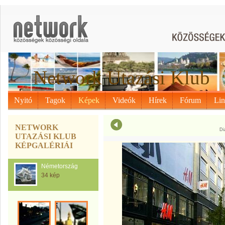
Network Utazási Klub
Nyitó
Tagok
Képek
Videók
Hírek
Fórum
Li
NETWORK
Di
UTAZÁSI KLUB
KÉPGALÉRIÁI
Németország
34 kép