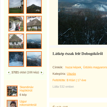
Látkép észak felé Dobogókőről
Címkék:
hazai képek
Üdülés magyaror
17/21
oldal (166 kép)
Kategória:
Utazás
Feltöltötte:
B Klári
|
17 éve
Látta 532 ember.
Skandináv
Hajókörút
6 kép
Ujgur
rokonainknál