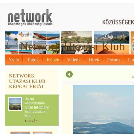
Network Utazási Klub
Nyitó
Tagok
Képek
Videók
Hírek
Fórum
Li
NETWORK
Di
UTAZÁSI KLUB
KÉPGALÉRIÁI
Hazai
kedvcsináló-
töltsd fel itthoni
kirándulások
képeit
166 kép