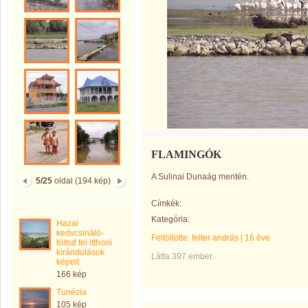
FLAMINGÓK
A Sulinai Dunaág mentén.
5/25
oldal (194 kép)
Címkék:
Kategória:
Hazai
kedvcsináló-
Feltöltötte:
felter andrás
|
16 éve
töltsd fel itthoni
kirándulások
Látta 397 ember.
képeit
166 kép
Tunézia
105 kép