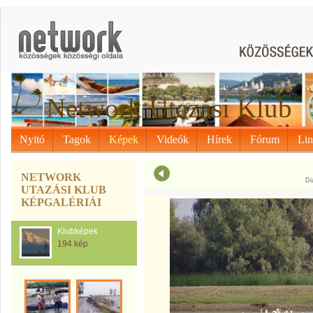
Network Utazási Klub
Nyitó
Tagok
Képek
Videók
Hírek
Fórum
Li
NETWORK
Di
UTAZÁSI KLUB
KÉPGALÉRIÁI
Klubképek
194 kép