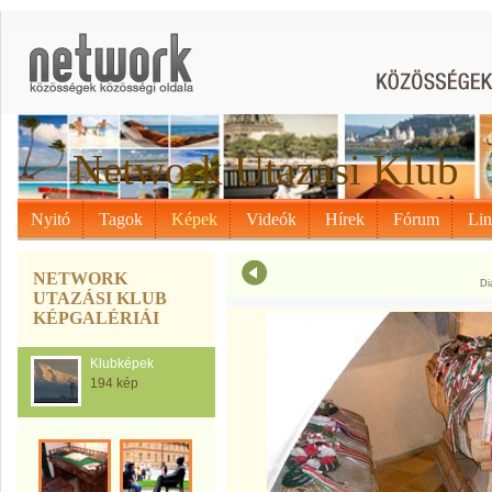
Network Utazási Klub
Nyitó
Tagok
Képek
Videók
Hírek
Fórum
Li
NETWORK
Di
UTAZÁSI KLUB
KÉPGALÉRIÁI
Klubképek
194 kép