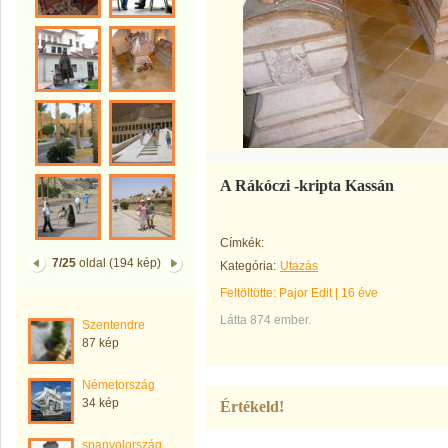
A Rákóczi -kripta Kassán
Címkék:
7/25
oldal (194 kép)
Kategória:
Utazás
Feltöltötte:
Pajor Edit
|
16 éve
Látta 874 ember.
Szentendre
87 kép
Németország
34 kép
Értékeld!
spanyolország