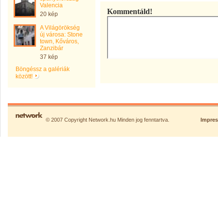
Valencia
Kommentáld!
20 kép
A Világörökség
új városa: Stone
town, Kőváros,
Zanzibár
37 kép
Böngéssz a galériák
között!
© 2007 Copyright Network.hu Minden jog fenntartva.
Impre