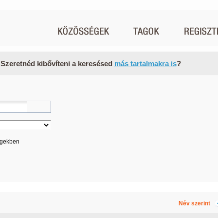
 Szeretnéd kibővíteni a keresésed
más tartalmakra is
?
égekben
Név szerint