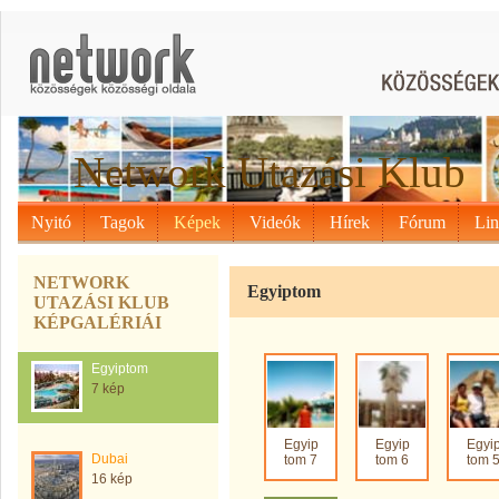
Network Utazási Klub
Nyitó
Tagok
Képek
Videók
Hírek
Fórum
Li
NETWORK
Egyiptom
UTAZÁSI KLUB
KÉPGALÉRIÁI
Egyiptom
7 kép
Egyip
Egyip
Egyi
Dubai
tom 7
tom 6
tom 
16 kép