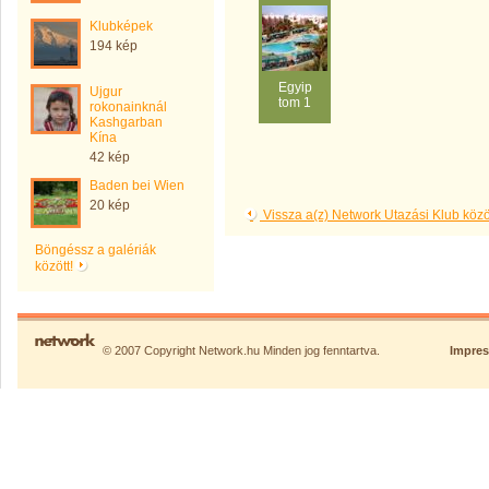
Klubképek
194 kép
Egyip
Ujgur
tom 1
rokonainknál
Kashgarban
Kína
42 kép
Baden bei Wien
20 kép
Vissza a(z) Network Utazási Klub kö
Böngéssz a galériák
között!
© 2007 Copyright Network.hu Minden jog fenntartva.
Impre