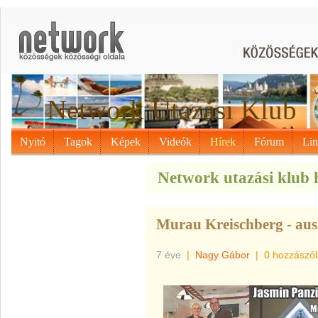
Network Utazási Klub
Nyitó
Tagok
Képek
Videók
Hírek
Fórum
Li
Network utazási klub h
Murau Kreischberg - ausz
7 éve
|
Nagy Gábor
|
0 hozzászó