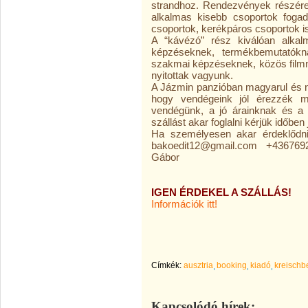
strandhoz. Rendezvények részére
alkalmas kisebb csoportok fogadá
csoportok, kerékpáros csoportok is 
A “kávézó” rész kiválóan alkalm
képzéseknek, termékbemutatókn
szakmai képzéseknek, közös filmné
nyitottak vagyunk.
A Jázmin panzióban magyarul és 
hogy vendégeink jól érezzék m
vendégünk, a jó árainknak és a 
szállást akar foglalni kérjük időben 
Ha személyesen akar érdeklődni, 
bakoedit12@gmail.com +43676
Gábor ​
IGEN ÉRDEKEL A SZÁLLÁS!
Információk itt!
Címkék:
ausztria
booking
kiadó
kreischb
Kapcsolódó hírek: