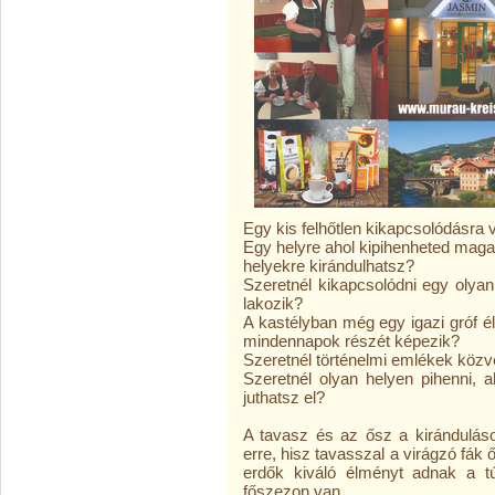
Egy kis felhőtlen kikapcsolódásra
Egy helyre ahol kipihenheted maga
helyekre kirándulhatsz?
Szeretnél kikapcsolódni egy olyan
lakozik?
A kastélyban még egy igazi gróf é
mindennapok részét képezik?
Szeretnél történelmi emlékek közv
Szeretnél olyan helyen pihenni, 
juthatsz el?
A tavasz és az ősz a kiránduláso
erre, hisz tavasszal a virágzó fák
erdők kiváló élményt adnak a t
főszezon van.