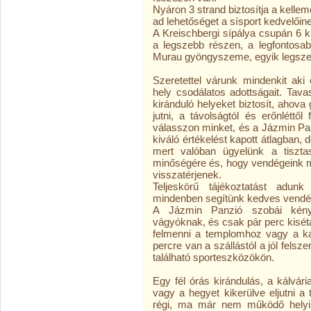
Nyáron 3 strand biztosítja a kellem
ad lehetőséget a sísport kedvelőine
A Kreischbergi sípálya csupán 6 k
a legszebb részen, a legfontosabb
Murau gyöngyszeme, egyik legsze
Szeretettel várunk mindenkit aki
hely csodálatos adottságait. Tav
kiránduló helyeket biztosít, ahova 
jutni, a távolságtól és erőnléttő
válasszon minket, és a Jázmin Pa
kiváló értékelést kapott átlagban, 
mert valóban ügyelünk a tisztas
minőségére és, hogy vendégeink m
visszatérjenek.
Teljeskörű tájékoztatást adun
mindenben segítünk kedves vendé
A Jázmin Panzió szobái kénye
vágyóknak, és csak pár perc kisétá
felmenni a templomhoz vagy a kas
percre van a szállástól a jól felszer
található sporteszközökön.
Egy fél órás kirándulás, a kálvár
vagy a hegyet kikerülve eljutni a t
régi, ma már nem működő helyi 