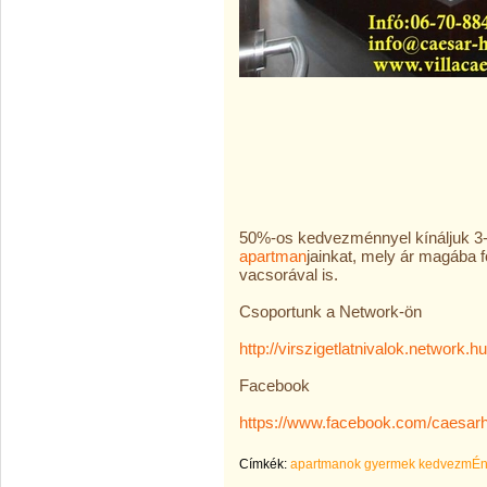
50%-os kedvezménnyel kínáljuk 3
apartman
jainkat, mely ár magába fo
vacsorával is.
Csoportunk a Network-ön
http://virszigetlatnivalok.network.hu
Facebook
https://www.facebook.com/caesarho
Címkék:
apartmanok gyermek kedvezmÉn