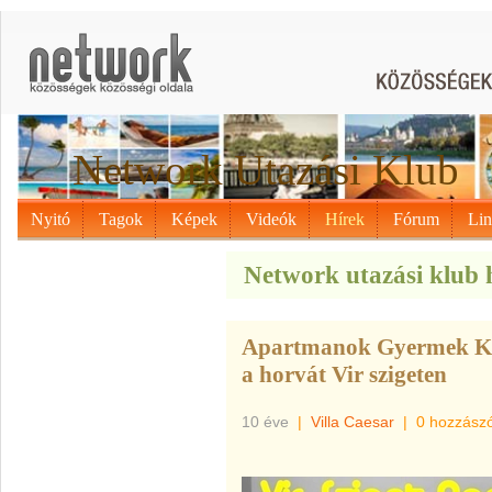
Network Utazási Klub
Nyitó
Tagok
Képek
Videók
Hírek
Fórum
Li
Network utazási klub h
Apartmanok Gyermek
a horvát Vir szigeten
10 éve
|
Villa Caesar
|
0 hozzász