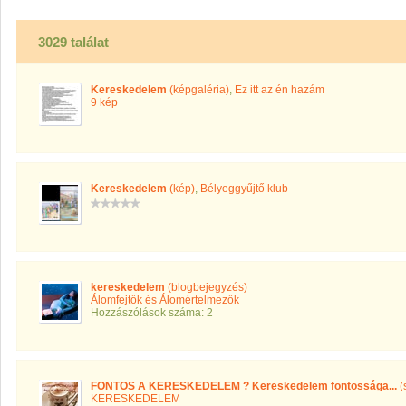
3029 találat
Kereskedelem
(képgaléria)
,
Ez itt az én hazám
9 kép
Kereskedelem
(kép)
,
Bélyeggyűjtő klub
kereskedelem
(blogbejegyzés)
Álomfejtők és Álomértelmezők
Hozzászólások száma: 2
FONTOS A KERESKEDELEM ? Kereskedelem fontossága...
(
KERESKEDELEM