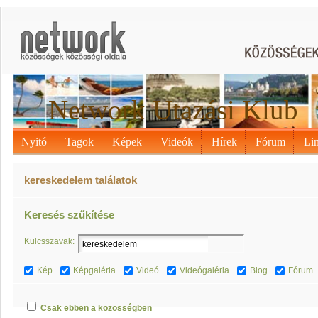
Network Utazási Klub
Nyitó
Tagok
Képek
Videók
Hírek
Fórum
Li
kereskedelem találatok
Keresés szűkítése
Kulcsszavak:
Kép
Képgaléria
Videó
Videógaléria
Blog
Fórum
Csak ebben a közösségben