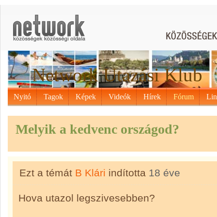
Network Utazási Klub
Nyitó
Tagok
Képek
Videók
Hírek
Fórum
Li
Melyik a kedvenc országod?
Ezt a témát
B Klári
indította
18 éve
Hova utazol legszivesebben?