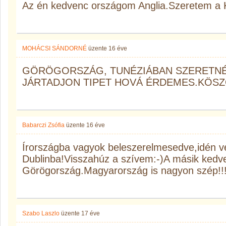
Az én kedvenc országom Anglia.Szeretem a K
MOHÁCSI SÁNDORNÉ
üzente
16 éve
GÖRÖGORSZÁG, TUNÉZIÁBAN SZERETNÉN
JÁRTADJON TIPET HOVÁ ÉRDEMES.KÖS
Babarczi Zsófia
üzente
16 éve
Írországba vagyok beleszerelmesedve,idén vé
Dublinba!Visszahúz a szívem:-)A másik kedv
Görögország.Magyarország is nagyon szép!!
Szabo Laszlo
üzente
17 éve