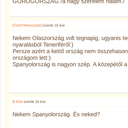
GÖRÖGORSZÁG /a nagy szerelem nálam./
[Törölt felhasználó]
üzente
18 éve
Nekem Olaszország volt tegnapig, ugyanis te
nyaralásból Teneriféről:)
Persze azért a kettő ország nem összehasonl
országom lett:)
Spanyolország is nagyon szép. A közepétől a 
B Klári
üzente
18 éve
Nekem Spanyolország. És neked?