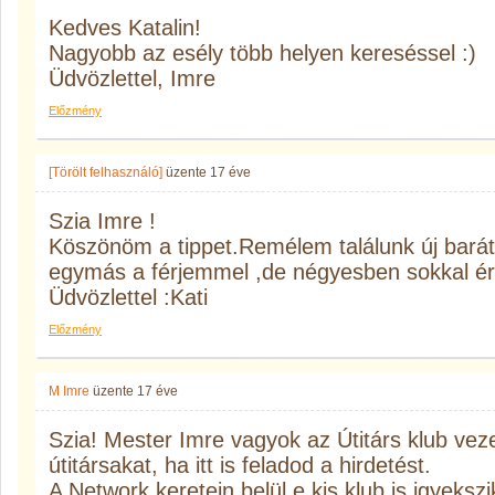
Kedves Katalin!
Nagyobb az esély több helyen kereséssel :)
Üdvözlettel, Imre
Előzmény
[Törölt felhasználó]
üzente
17 éve
Szia Imre !
Köszönöm a tippet.Remélem találunk új barát
egymás a férjemmel ,de négyesben sokkal ér
Üdvözlettel :Kati
Előzmény
M Imre
üzente
17 éve
Szia! Mester Imre vagyok az Útitárs klub veze
útitársakat, ha itt is feladod a hirdetést.
A Network keretein belül e kis klub is igyekszi