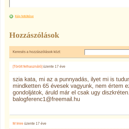
Kép feltöltése
Hozzászólások
Keresés a hozzászólások közt:
[Törölt felhasználó]
üzente
17 éve
szia kata, mi az a punnyadás, ilyet mi is tud
mindketten 65 évesek vagyunk, nem értem ezt
gondoljátok, áruld már el csak ugy diszkréten
balogferenc1@freemail.hu
M Imre
üzente
17 éve