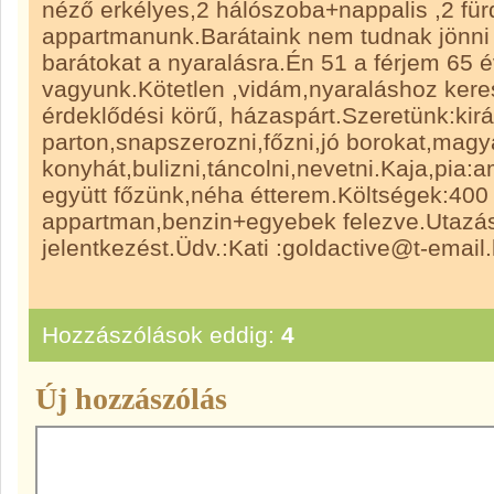
néző erkélyes,2 hálószoba+nappalis ,2 fü
appartmanunk.Barátaink nem tudnak jönni 
barátokat a nyaralásra.Én 51 a férjem 65 é
vagyunk.Kötetlen ,vidám,nyaraláshoz kere
érdeklődési körű, házaspárt.Szeretünk:kir
parton,snapszerozni,főzni,jó borokat,magy
konyhát,bulizni,táncolni,nevetni.Kaja,pia:am
együtt főzünk,néha étterem.Költségek:400 
appartman,benzin+egyebek felezve.Utazás
jelentkezést.Üdv.:Kati :goldactive@t-email
Hozzászólások eddig:
4
Új hozzászólás