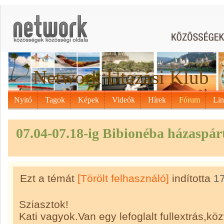
Network Utazási Klub
Nyitó
Tagok
Képek
Videók
Hírek
Fórum
Li
07.04-07.18-ig Bibionéba házaspár
Ezt a témát
[Törölt felhasználó]
indította
1
Sziasztok!
Kati vagyok.Van egy lefoglalt fullextrás,kö