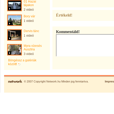
01 Hazai
tájakon
2 videó
Értékeld!
Bory vár
1 videó
Dervis tánc
Kommentáld!
1 videó
Myra vízesés
Ausztria
3 videó
Böngéssz a galériák
között!
© 2007 Copyright Network.hu Minden jog fenntartva.
Impre