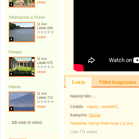
vinpet
Sétahajózás a Tiszán
11 éve
Látták:659
vinpet
Pompei
11 éve
Látták:575
vinpet
Leírás
Videó beágyazása
Nápoly
11 éve
Nápolyt látni.....
Látták:712
vinpet
Címkék:
nápoly
vinpet942
Kategória:
Utazás
1/1
oldal (4 videó)
Feltöltötte:
Vincze Péter Antal
|
11 éve
Látta 711 ember.