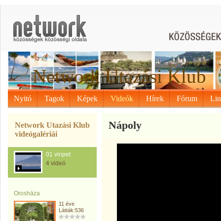
Network Utazási Klub
Nyitó
Tagok
Képek
Videók
Hírek
Fórum
Li
Nápoly
Network Utazási Klub
videógalériái
01 vinpet
4 videó
Orosháza
11 éve
Látták:536