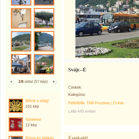
Svájc--É
2/8
oldal (57 kép)
Címkék:
Kategória:
Miénk a világ!
Feltöltötte:
Tóth Fruzsina
|
15 éve
101 kép
Látta 445 ember.
Sulawesi
12 kép
Értékeld!
Róma és Vatikán