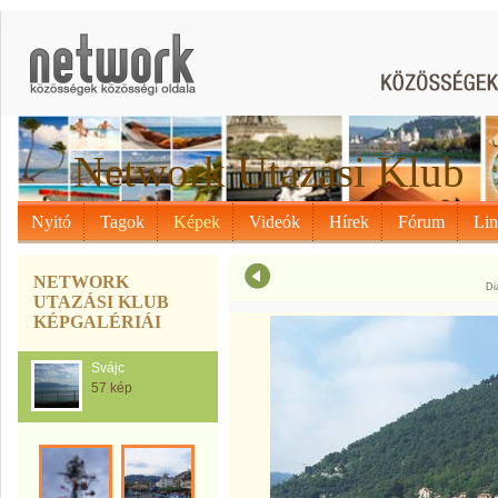
Network Utazási Klub
Nyitó
Tagok
Képek
Videók
Hírek
Fórum
Li
NETWORK
Di
UTAZÁSI KLUB
KÉPGALÉRIÁI
Svájc
57 kép