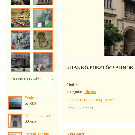
KRAKKÓ-POSZTÓCSARNOK
1/3
oldal (17 kép)
Címkék:
Kategória:
Utazás
Svájc
Feltöltötte:
Pajor Edit
|
16 éve
57 kép
Látta 637 ember.
Róma és Vatikán
38 kép
Értékeld!
Egzotikus Kína