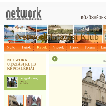
Network Utazási Klub
Nyitó
Tagok
Képek
Videók
Hírek
Fórum
Li
NETWORK
Di
UTAZÁSI KLUB
KÉPGALÉRIÁI
Lengyelország
17 kép