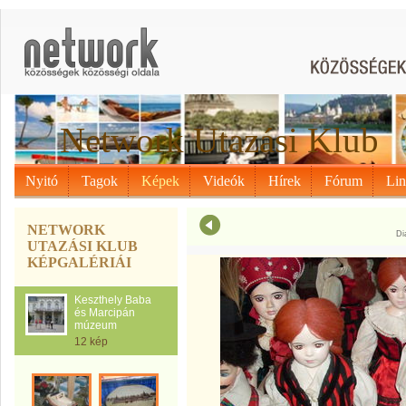
Network Utazási Klub
Nyitó
Tagok
Képek
Videók
Hírek
Fórum
Li
NETWORK
Di
UTAZÁSI KLUB
KÉPGALÉRIÁI
Keszthely Baba
és Marcipán
múzeum
12 kép