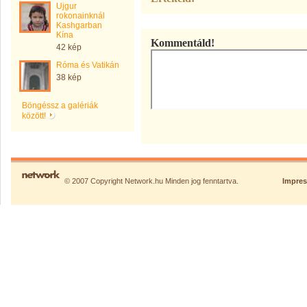
Ujgur
rokonainknál
Kashgarban
Kína
Kommentáld!
42 kép
Róma és Vatikán
38 kép
Böngéssz a galériák
között!
© 2007 Copyright Network.hu Minden jog fenntartva.
Impre