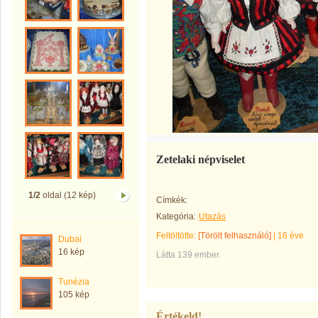
Zetelaki népviselet
1/2
oldal (12 kép)
Címkék:
Kategória:
Utazás
Feltöltötte:
[Törölt felhasználó]
|
16 éve
Dubai
16 kép
Látta 139 ember.
Tunézia
105 kép
Értékeld!