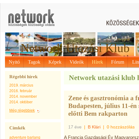
Network Utazási Klub
Nyitó
Tagok
Képek
Videók
Hírek
Fórum
Li
Network utazási klub h
Régebbi hírek
2019. március
2016. február
2014. november
Zene és gasztronómia a f
2014. október
Budapesten, július 11-én
Még régebbiek
előtti Bem rakparton
17 éve
|
B Klári
|
0 hozzászólás
Címkék
A Francia Gazdasági Év Magyarors
adventure
barlang