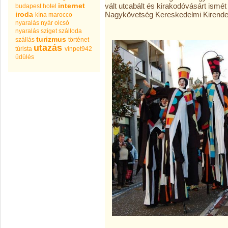
internet
vált utcabált és kirakodóvásárt ismét
budapest
hotel
iroda
Nagykövetség Kereskedelmi Kirendelt
kína
marocco
nyaralás
nyár
olcsó
nyaralás
sziget
szálloda
turizmus
szállás
történet
utazás
túrista
vinpet942
üdülés