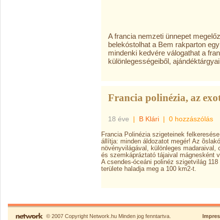
A francia nemzeti ünnepet megelő
belekóstolhat a Bem rakparton egy 
mindenki kedvére válogathat a fran
különlegességeiből, ajándéktárgyaibó
Francia polinézia, az exo
18 éve
|
B Klári
|
0 hozzászólás
Francia Polinézia szigeteinek felkeresése
állítja: minden áldozatot megér! Az õslakó
növényvilágával, különleges madaraival, c
és szemkápráztató tájaival mágnesként vo
A csendes-óceáni polinéz szigetvilág 118
területe haladja meg a 100 km2-t.
© 2007 Copyright Network.hu Minden jog fenntartva.
Impre